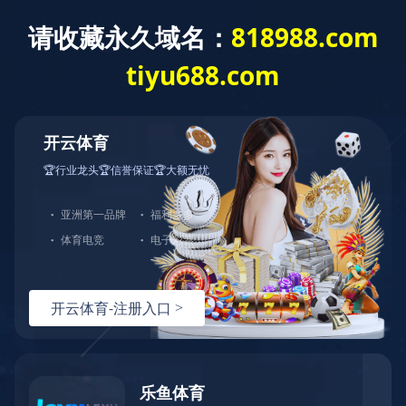
开云·体育
欢迎访问起重机_桥式起重机_门式起重机_厂家-开云·体育-开云(中国) 
网站开云·体育
公司简介
开云·体育-开云(中国)
15249732888