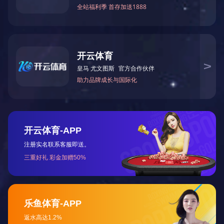
矿山起重机、天车
新型欧式桥式起重机
机、龙门吊、产品简
防爆起重机，天车,行吊
抓斗桥式起重机
专用（特殊）起重机
地铁施工用门式起重机
QD16吨20吨3
QD16吨20吨3
集装箱龙门吊、门式起重机
电动葫芦（防爆型，欧式）
双梁桥式起重机就
而葫芦单梁桥式起重
抓斗
吊具（集装箱吊具，吸盘）
悬臂吊、平衡吊， 电动平车