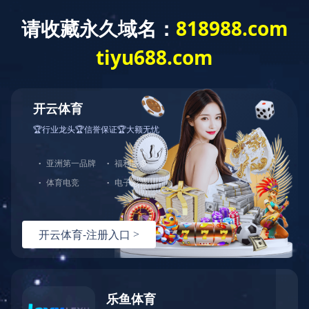
开云·体育
欢迎访问起重机_桥式起重机_门式起重机_厂家-开云·体育-开云(中国) 
网站开云·体育
公司简介
开云·体育-开云(中国)
15249732888