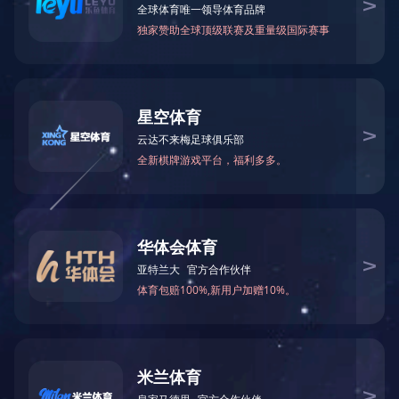
专用（特殊）
主营产品
葫芦双梁桥式起重机
电动单梁起重机行车
吊钩双梁桥式起重机
门式起重机 龙门吊
起重机械 行车
新型欧式桥式起重机