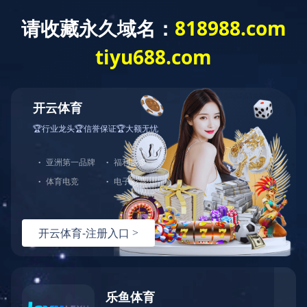
开云·体育
欢迎访问起重机_桥式起重机_门式起重机_厂家-开云·体育-开云(中国) 
网站开云·体育
公司简介
开云·体育-开云(中国)
15249732888