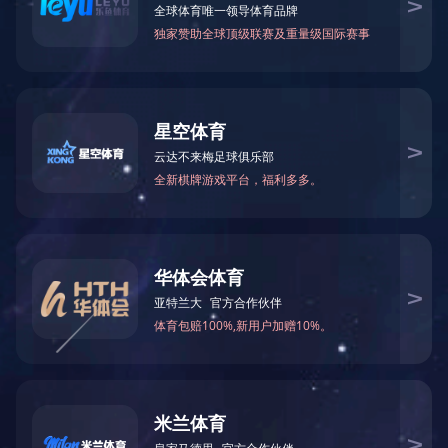
门式起重机 龙
主营产品
葫芦双梁桥式起重机
电动单梁起重机行车
吊钩双梁桥式起重机
门式起重机 龙门吊
新型欧式桥式起重机