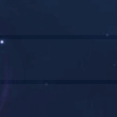
单梁起重机行车
LDA
价 格：
关键词：
矿
描 述：
L