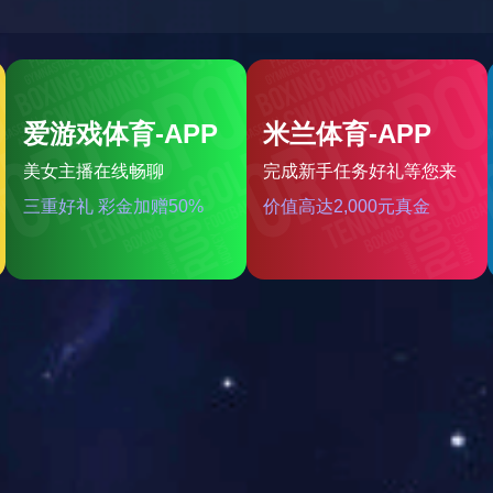
1
重机械详细说明：
单梁起重机又称作桁吊、行吊、航吊、
天车
、行车等一般统指