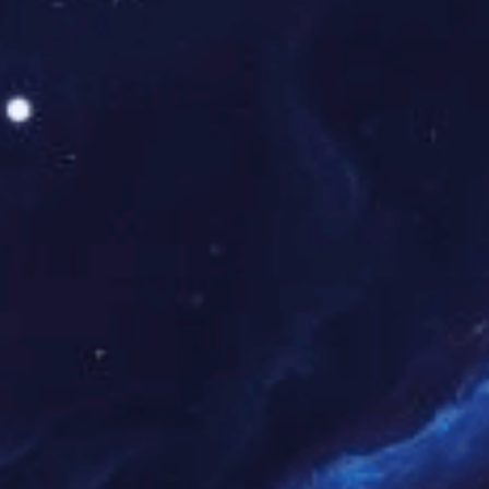
单梁桥式起重机是指轨道架空在上边，起重机主梁在架空的轨
梁左右移动，电动葫芦吊钩上下升降移动吊起重物。
动单梁桥式起重机也统称为行吊、桁吊、航吊、
天车
、行车。工
A)型电动单梁桥式起重机的主梁下面挂CD1型或MD1型电动葫
吨、5吨、10吨、16吨、20t。跨度为7.5米到28.5m，工作级别有
品广泛用于工厂、仓库、料场等不同场合吊运货物，禁止在易燃
腐蚀性介质环境工作，则必须用防爆电动单梁起重机，本网站另
起重机的
桁吊
设有地面和空中驾驶室操作室两种操作形式。
可靠、价格低、知名度高、大品牌。