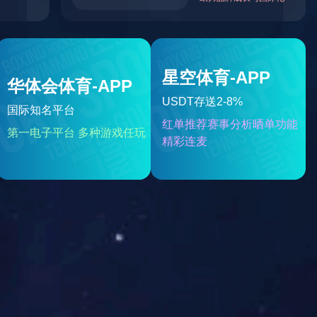
5249732888
立即订购
起重机主梁在架空的跑道上运行移动。