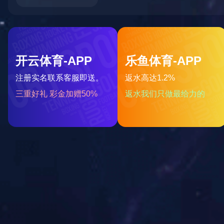
防爆起重机，天车,行吊
抓斗桥式起重机
专用（特殊）起重机
起
地铁施工用门式起重机
集装箱龙门吊、门式起重机
电动
电动葫芦（防爆型，欧式）
抓斗
吊具（集装箱吊具，吸盘）
悬臂吊、平衡吊， 电动平车
升降货梯及升降机及举升机