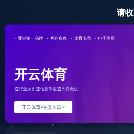
开云·体育
欢迎访问起重机_桥式起重机_门式起重机_厂家-开云·体育-开
网站开云·体育
公司简介
开云·体育-开云(中